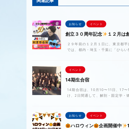
関連記事
お知らせ
イベント
創立３０周年記念
１２月は
２９年前の１２月１日に、東京都平
では、都内・埼玉・千葉に「ひらい整
イベント
14期生合宿
14期合宿は、10月10〜11日、1
け、2日間通して、解剖・固定学・矯
お知らせ
イベント
ハロウィン
企画開催中