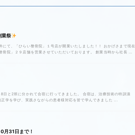
創業祭
井にて、「ひらい整骨院」１号店が開業いたしました！！ おかげさまで現
骨院」２９店舗を営業させていただいております。 創業当時から社長 ...
7〜18日と2班に分かれて合宿に行ってきました。 合宿は、治療技術の特訓漬
正学を学び、実践さながらの患者様対応を皆で学んできました ...
10月31日まで！