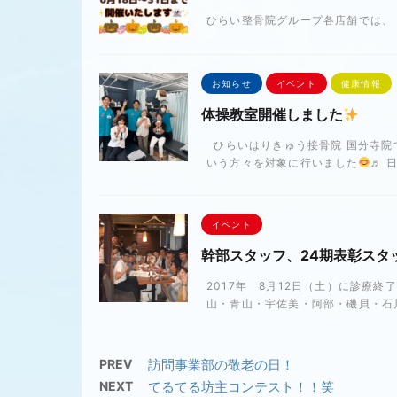
ひらい整骨院グループ各店舗では
お知らせ
イベント
健康情報
体操教室開催しました
ひらいはりきゅう接骨院 国分寺院
いう方々を対象に行いました
♬ 日
イベント
幹部スタッフ、24期表彰スタ
2017年 8月12日（土）に診療
山・青山・宇佐美・阿部・磯貝・石川
PREV
訪問事業部の敬老の日！
NEXT
てるてる坊主コンテスト！！笑