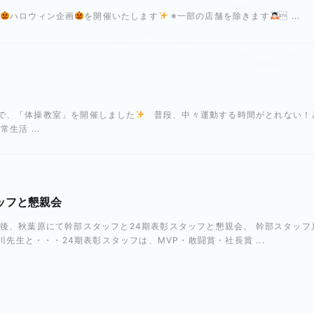
、
ハロウィン企画
を開催いたします
※一部の店舗を除きます
‍ ...
で、「体操教室」を開催しました
普段、中々運動する時間がとれない！
常生活 ...
ッフと懇親会
終了後、秋葉原にて幹部スタッフと24期表彰スタッフと懇親会。 幹部スタッフ
先生と・・・24期表彰スタッフは、MVP・敢闘賞・社長賞 ...