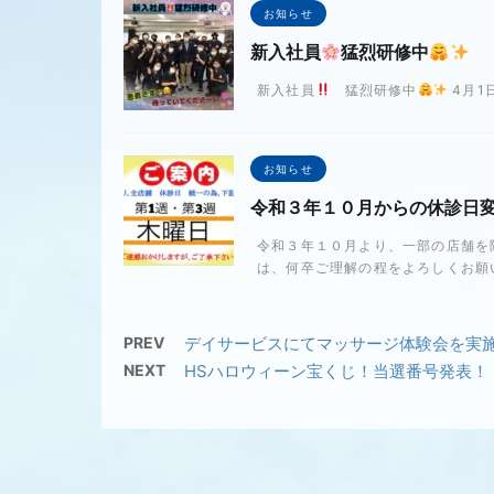
お知らせ
新入社員
猛烈研修中
新入社員
猛烈研修中
4月1
お知らせ
令和３年１０月からの休診日
令和３年１０月より、一部の店舗を
は、何卒ご理解の程をよろしくお願い
PREV
デイサービスにてマッサージ体験会を実
NEXT
HSハロウィーン宝くじ！当選番号発表！