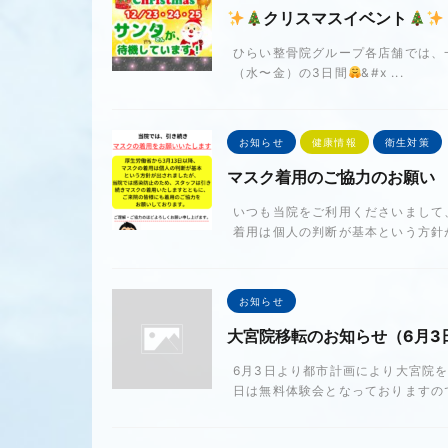
クリスマスイベント
ひらい整骨院グループ各店舗では、
（水〜金）の3日間
&#x ...
お知らせ
健康情報
衛生対策
マスク着用のご協力のお願い
いつも当院をご利用くださいまして
着用は個人の判断が基本という方針が
お知らせ
大宮院移転のお知らせ（6月3
6月3日より都市計画により大宮院を
日は無料体験会となっておりますの